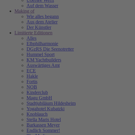
Übersee Werft
Auf dem Wasser
Making of
Wie alles begann
Aus dem Atelier
Der Künstler
Limitierte Editionen
Alles
Elbphilharmonie
DGzRS Die Seenotretter
Hummel Sport
KM Yachtbuilders
Auswärtiges Amt
ECE
Hakle
Fortis
NOB
Kinderclub
Magu GmbH
Stadtjubiläum Hildesheim
Yogahotel Kubatzki
Knoblauch
Stella Maris Hotel
Barkassen Meyer
Endlich Sommer!