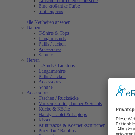
Gutschein für Unentschlossene
Eine großartige Farbe
Shit happens
alle Neuheiten ansehen
Damen
T-Shirts & Tops
Langarmshirts
Pullis / Jacken
Accessoires
Schuhe
Herren
T-Shirts / Tanktops
Langarmshirts
Pullis / Jacken
Accessoires
Schuhe
Accessoires
Taschen / Rucksäcke
Mützen, Gürtel, Tücher & Schals
Küche & Köche
Handy, Tablet & Laptops
Kissen
Kultursäcke & Kosmetikschiffchen
Porzellan / Bambus