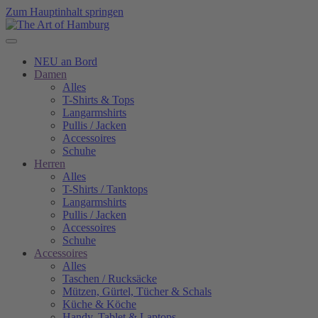
Zum Hauptinhalt springen
NEU an Bord
Damen
Alles
T-Shirts & Tops
Langarmshirts
Pullis / Jacken
Accessoires
Schuhe
Herren
Alles
T-Shirts / Tanktops
Langarmshirts
Pullis / Jacken
Accessoires
Schuhe
Accessoires
Alles
Taschen / Rucksäcke
Mützen, Gürtel, Tücher & Schals
Küche & Köche
Handy, Tablet & Laptops