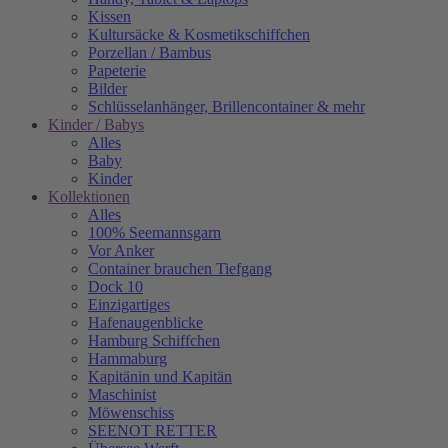
Kissen
Kultursäcke & Kosmetikschiffchen
Porzellan / Bambus
Papeterie
Bilder
Schlüsselanhänger, Brillencontainer & mehr
Kinder / Babys
Alles
Baby
Kinder
Kollektionen
Alles
100% Seemannsgarn
Vor Anker
Container brauchen Tiefgang
Dock 10
Einzigartiges
Hafenaugen­blicke
Hamburg Schiffchen
Hammaburg
Kapitänin und Kapitän
Maschinist
Möwenschiss
SEENOT RETTER