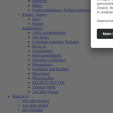
Papeterie
Bilder
Schlüsselanhänger, Brillencontainer & mehr
Kinder / Babys
Baby
Kinder
Kollektionen
100% Seemannsgarn
Vor Anker
Container brauchen Tiefgang
Dock 10
Einzigartiges
Hafenaugen­blicke
Hamburg Schiffchen
Hammaburg
Kapitänin und Kapitän
Maschinist
Möwenschiss
SEENOT RETTER
Übersee Werft
Auf dem Wasser
Making of
Wie alles begann
Aus dem Atelier
Der Künstler