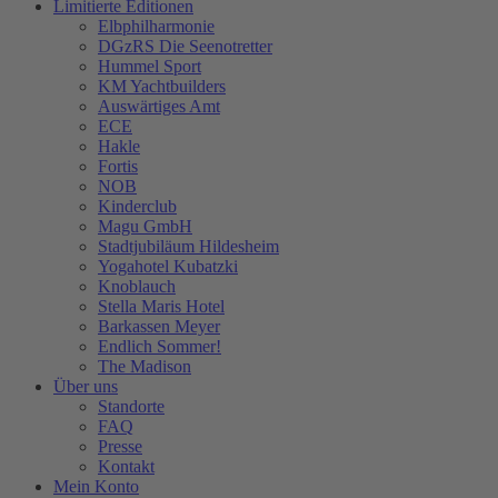
Limitierte Editionen
Elbphilharmonie
DGzRS Die Seenotretter
Hummel Sport
KM Yachtbuilders
Auswärtiges Amt
ECE
Hakle
Fortis
NOB
Kinderclub
Magu GmbH
Stadtjubiläum Hildesheim
Yogahotel Kubatzki
Knoblauch
Stella Maris Hotel
Barkassen Meyer
Endlich Sommer!
The Madison
Über uns
Standorte
FAQ
Presse
Kontakt
Mein Konto