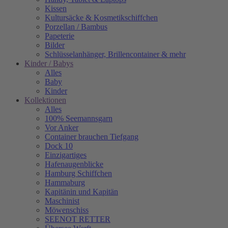
Kissen
Kultursäcke & Kosmetikschiffchen
Porzellan / Bambus
Papeterie
Bilder
Schlüsselanhänger, Brillencontainer & mehr
Kinder / Babys
Alles
Baby
Kinder
Kollektionen
Alles
100% Seemannsgarn
Vor Anker
Container brauchen Tiefgang
Dock 10
Einzigartiges
Hafenaugen­blicke
Hamburg Schiffchen
Hammaburg
Kapitänin und Kapitän
Maschinist
Möwenschiss
SEENOT RETTER