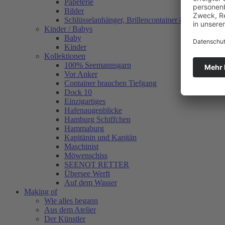
Papeterie
Bilder
Schlüsselanhänger, Brillencontainer & mehr
Kinder / Babys
Baby
Kinder
Kollektionen
100% Seemannsgarn
Vor Anker
Container brauchen Tiefgang
Dock 10
Einzigartiges
Hafenaugen­blicke
Hamburg Schiffchen
Hammaburg
Kapitänin und Kapitän
Maschinist
Möwenschiss
SEENOT RETTER
Übersee Werft
Auf dem Wasser
Making of
Wie alles begann
Aus dem Atelier
Der Künstler