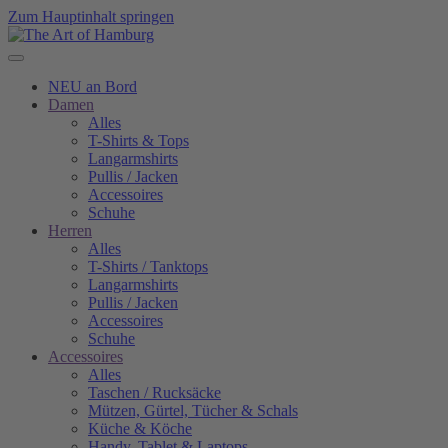
Zum Hauptinhalt springen
NEU an Bord
Damen
Alles
T-Shirts & Tops
Langarmshirts
Pullis / Jacken
Accessoires
Schuhe
Herren
Alles
T-Shirts / Tanktops
Langarmshirts
Pullis / Jacken
Accessoires
Schuhe
Accessoires
Alles
Taschen / Rucksäcke
Mützen, Gürtel, Tücher & Schals
Küche & Köche
Handy, Tablet & Laptops