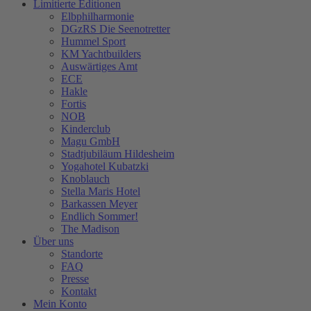
Limitierte Editionen
Elbphilharmonie
DGzRS Die Seenotretter
Hummel Sport
KM Yachtbuilders
Auswärtiges Amt
ECE
Hakle
Fortis
NOB
Kinderclub
Magu GmbH
Stadtjubiläum Hildesheim
Yogahotel Kubatzki
Knoblauch
Stella Maris Hotel
Barkassen Meyer
Endlich Sommer!
The Madison
Über uns
Standorte
FAQ
Presse
Kontakt
Mein Konto