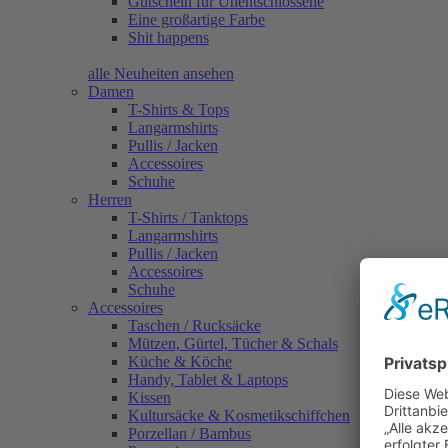
Gutschein für Unentschlossene
Eine großartige Farbe
Shit happens
alle Neuheiten ansehen
Damen
T-Shirts & Tops
Langarmshirts
Pullis / Jacken
Accessoires
Schuhe
Herren
T-Shirts / Tanktops
Langarmshirts
Pullis / Jacken
Accessoires
Schuhe
Accessoires
Taschen / Rucksäcke
Mützen, Gürtel, Tücher & Schals
Küche & Köche
Handy, Tablet & Laptops
Kissen
Kultursäcke & Kosmetikschiffchen
Porzellan / Bambus