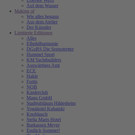
Übersee Werft
Auf dem Wasser
Making of
Wie alles begann
Aus dem Atelier
Der Künstler
Limitierte Editionen
Alles
Elbphilharmonie
DGzRS Die Seenotretter
Hummel Sport
KM Yachtbuilders
Auswärtiges Amt
ECE
Hakle
Fortis
NOB
Kinderclub
Magu GmbH
Stadtjubiläum Hildesheim
Yogahotel Kubatzki
Knoblauch
Stella Maris Hotel
Barkassen Meyer
Endlich Sommer!