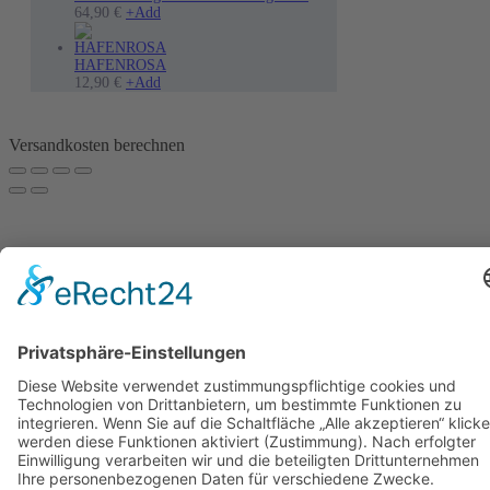
Die
Dieses
der
64,90
€
+
Add
Optionen
Produkt
Produktseite
können
weist
gewählt
auf
mehrere
werden
HAFENROSA
der
Varianten
12,90
€
+
Add
Produktseite
auf.
gewählt
Die
werden
Optionen
Versandkosten berechnen
können
auf
der
Produktseite
gewählt
werden