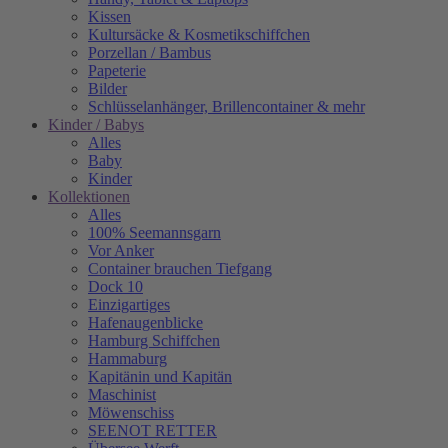
Kissen
Kultursäcke & Kosmetikschiffchen
Porzellan / Bambus
Papeterie
Bilder
Schlüsselanhänger, Brillencontainer & mehr
Kinder / Babys
Alles
Baby
Kinder
Kollektionen
Alles
100% Seemannsgarn
Vor Anker
Container brauchen Tiefgang
Dock 10
Einzigartiges
Hafenaugen­blicke
Hamburg Schiffchen
Hammaburg
Kapitänin und Kapitän
Maschinist
Möwenschiss
SEENOT RETTER