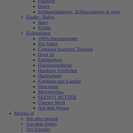
Papeterie
Bilder
Schlüsselanhänger, Brillencontainer & mehr
Kinder / Babys
Baby
Kinder
Kollektionen
100% Seemannsgarn
Vor Anker
Container brauchen Tiefgang
Dock 10
Einzigartiges
Hafenaugen­blicke
Hamburg Schiffchen
Hammaburg
Kapitänin und Kapitän
Maschinist
Möwenschiss
SEENOT RETTER
Übersee Werft
Auf dem Wasser
Making of
Wie alles begann
Aus dem Atelier
Der Künstler