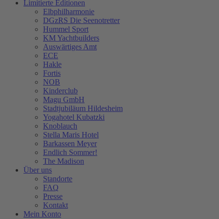
Limitierte Editionen
Elbphilharmonie
DGzRS Die Seenotretter
Hummel Sport
KM Yachtbuilders
Auswärtiges Amt
ECE
Hakle
Fortis
NOB
Kinderclub
Magu GmbH
Stadtjubiläum Hildesheim
Yogahotel Kubatzki
Knoblauch
Stella Maris Hotel
Barkassen Meyer
Endlich Sommer!
The Madison
Über uns
Standorte
FAQ
Presse
Kontakt
Mein Konto