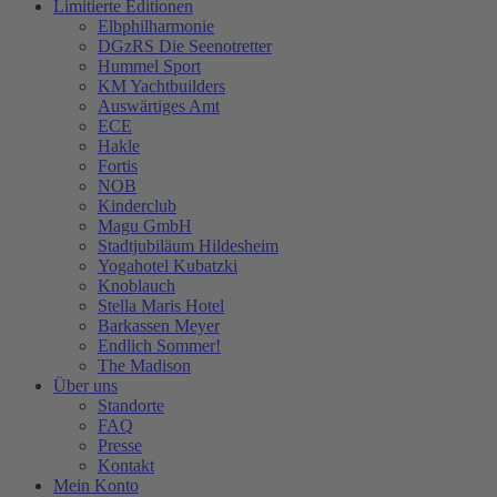
Limitierte Editionen
Elbphilharmonie
DGzRS Die Seenotretter
Hummel Sport
KM Yachtbuilders
Auswärtiges Amt
ECE
Hakle
Fortis
NOB
Kinderclub
Magu GmbH
Stadtjubiläum Hildesheim
Yogahotel Kubatzki
Knoblauch
Stella Maris Hotel
Barkassen Meyer
Endlich Sommer!
The Madison
Über uns
Standorte
FAQ
Presse
Kontakt
Mein Konto