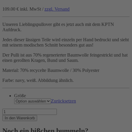
109.00 €
inkl. MwSt /
zzgl. Versand
Unseren Lieblingspullover gibt es jetzt auch mit dem KPTN
Aufdruck.
Jedes dieser lässigen Teile wird einzeln per Hand bedruckt und sieht
mit seinem modischen Schnitt besonders gut aus!
Der Pulli ist aus 70% regenerierter Baumwolle feingestrickt und hat
einen gerollten Kragen, Bund und Saum.
Material: 70% recycelte Baumwolle / 30% Polyester
Farbe: navy, weiß. Abbildung ähnlich.
Größe
Zurücksetzen
Feinstrick
für
In den Warenkorb
feine
Kerls
Noch ein bißchen bummeln?