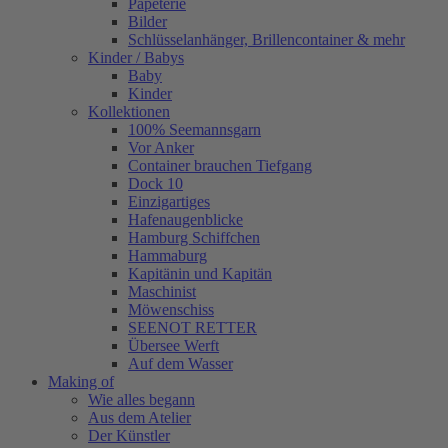
Papeterie
Bilder
Schlüsselanhänger, Brillencontainer & mehr
Kinder / Babys
Baby
Kinder
Kollektionen
100% Seemannsgarn
Vor Anker
Container brauchen Tiefgang
Dock 10
Einzigartiges
Hafenaugen­blicke
Hamburg Schiffchen
Hammaburg
Kapitänin und Kapitän
Maschinist
Möwenschiss
SEENOT RETTER
Übersee Werft
Auf dem Wasser
Making of
Wie alles begann
Aus dem Atelier
Der Künstler