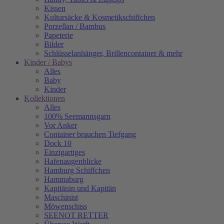
Kissen
Kultursäcke & Kosmetikschiffchen
Porzellan / Bambus
Papeterie
Bilder
Schlüsselanhänger, Brillencontainer & mehr
Kinder / Babys
Alles
Baby
Kinder
Kollektionen
Alles
100% Seemannsgarn
Vor Anker
Container brauchen Tiefgang
Dock 10
Einzigartiges
Hafenaugen­blicke
Hamburg Schiffchen
Hammaburg
Kapitänin und Kapitän
Maschinist
Möwenschiss
SEENOT RETTER