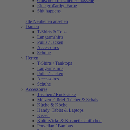
Gutschein für Unentschlossene
Eine großartige Farbe
Shit happens
alle Neuheiten ansehen
Damen
T-Shirts & Tops
Langarmshirts
Pullis / Jacken
Accessoires
Schuhe
Herren
T-Shirts / Tanktops
Langarmshirts
Pullis / Jacken
Accessoires
Schuhe
Accessoires
Taschen / Rucksäcke
Mützen, Gürtel, Tücher & Schals
Küche & Köche
Handy, Tablet & Laptops
Kissen
Kultursäcke & Kosmetikschiffchen
Porzellan / Bambus