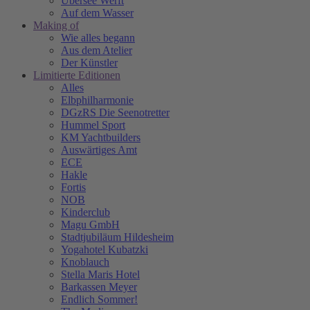
Übersee Werft
Auf dem Wasser
Making of
Wie alles begann
Aus dem Atelier
Der Künstler
Limitierte Editionen
Alles
Elbphilharmonie
DGzRS Die Seenotretter
Hummel Sport
KM Yachtbuilders
Auswärtiges Amt
ECE
Hakle
Fortis
NOB
Kinderclub
Magu GmbH
Stadtjubiläum Hildesheim
Yogahotel Kubatzki
Knoblauch
Stella Maris Hotel
Barkassen Meyer
Endlich Sommer!