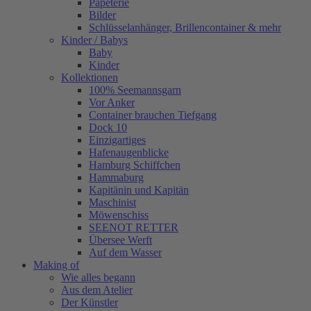
Papeterie
Bilder
Schlüsselanhänger, Brillencontainer & mehr
Kinder / Babys
Baby
Kinder
Kollektionen
100% Seemannsgarn
Vor Anker
Container brauchen Tiefgang
Dock 10
Einzigartiges
Hafenaugen­blicke
Hamburg Schiffchen
Hammaburg
Kapitänin und Kapitän
Maschinist
Möwenschiss
SEENOT RETTER
Übersee Werft
Auf dem Wasser
Making of
Wie alles begann
Aus dem Atelier
Der Künstler