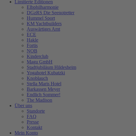
Limitierte Editionen
Elbphilharmonie
DGzRS Die Seenotretter
Hummel Sport
KM Yachtbuilders
Auswärtiges Amt
ECE
Hakle
Fortis
NOB
Kinderclub
Magu GmbH
Stadtjubiläum Hildesheim
Yogahotel Kubatzki
Knoblauch
Stella Maris Hotel
Barkassen Meyer
Endlich Sommer!
The Madison
Über uns
Standorte
FAQ
Presse
Kontakt
Mein Konto