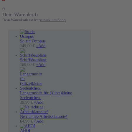
0
Dein Warenkorb
Dein Warenkorb ist leer
zurück um Shop
So ein Octopus
Dieses
149,00
€
+
Add
Produkt
weist
mehrere
Schiffsbaupläne
Varianten
189,00
€
+
Add
auf.
Die
Optionen
können
auf
der
Langarmshirt für (klitze)kleine
Produktseite
Seeleutchen.
Dieses
gewählt
39,90
€
+
Add
Produkt
werden
weist
mehrere
Ne richtige Arbeitsklamotte!
Varianten
Dieses
64,90
€
+
Add
auf.
Produkt
Die
weist
AHOI