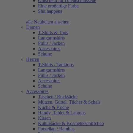
Gutschein für Unentschlossene
Eine großartige Farbe
Shit happens
alle Neuheiten ansehen
Damen
T-Shirts & Tops
Langarmshirts
Pullis / Jacken
Accessoires
Schuhe
Herren
T-Shirts / Tanktops
Langarmshirts
Pullis / Jacken
Accessoires
Schuhe
Accessoires
Taschen / Rucksäcke
Mützen, Gürtel, Tücher & Schals
Küche & Köche
Handy, Tablet & Laptops
Kissen
Kultursäcke & Kosmetikschiffchen
Porzellan / Bambus