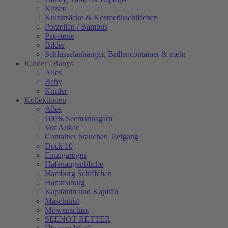
Kissen
Kultursäcke & Kosmetikschiffchen
Porzellan / Bambus
Papeterie
Bilder
Schlüsselanhänger, Brillencontainer & mehr
Kinder / Babys
Alles
Baby
Kinder
Kollektionen
Alles
100% Seemannsgarn
Vor Anker
Container brauchen Tiefgang
Dock 10
Einzigartiges
Hafenaugen­blicke
Hamburg Schiffchen
Hammaburg
Kapitänin und Kapitän
Maschinist
Möwenschiss
SEENOT RETTER