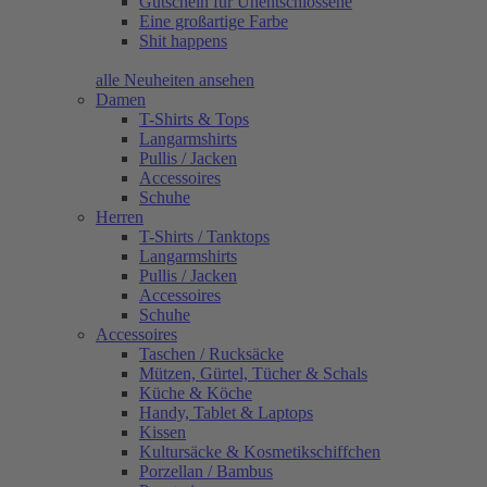
Gutschein für Unentschlossene
Eine großartige Farbe
Shit happens
alle Neuheiten ansehen
Damen
T-Shirts & Tops
Langarmshirts
Pullis / Jacken
Accessoires
Schuhe
Herren
T-Shirts / Tanktops
Langarmshirts
Pullis / Jacken
Accessoires
Schuhe
Accessoires
Taschen / Rucksäcke
Mützen, Gürtel, Tücher & Schals
Küche & Köche
Handy, Tablet & Laptops
Kissen
Kultursäcke & Kosmetikschiffchen
Porzellan / Bambus