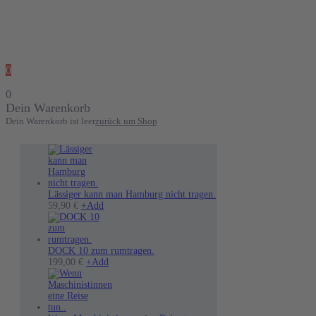
0
0
Dein Warenkorb
Dein Warenkorb ist leer
zurück um Shop
Lässiger kann man Hamburg nicht tragen.
Dieses
59,90
€
+
Add
Produkt
weist
mehrere
Varianten
DOCK 10 zum rumtragen.
auf.
199,00
€
+
Add
Die
Optionen
können
auf