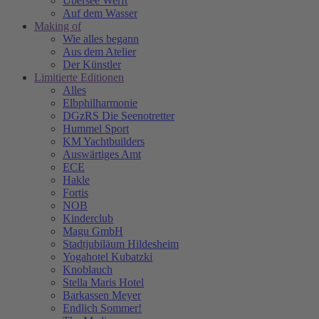
Übersee Werft
Auf dem Wasser
Making of
Wie alles begann
Aus dem Atelier
Der Künstler
Limitierte Editionen
Alles
Elbphilharmonie
DGzRS Die Seenotretter
Hummel Sport
KM Yachtbuilders
Auswärtiges Amt
ECE
Hakle
Fortis
NOB
Kinderclub
Magu GmbH
Stadtjubiläum Hildesheim
Yogahotel Kubatzki
Knoblauch
Stella Maris Hotel
Barkassen Meyer
Endlich Sommer!