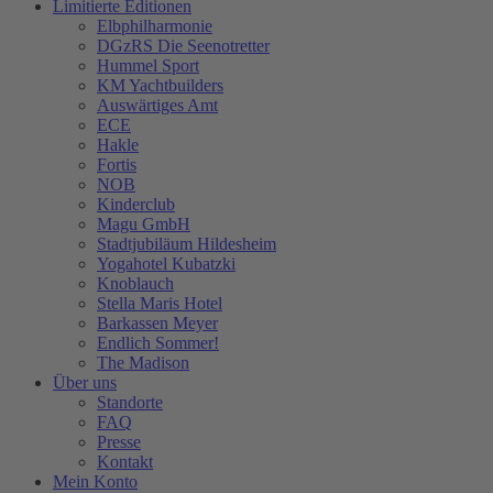
Limitierte Editionen
Elbphilharmonie
DGzRS Die Seenotretter
Hummel Sport
KM Yachtbuilders
Auswärtiges Amt
ECE
Hakle
Fortis
NOB
Kinderclub
Magu GmbH
Stadtjubiläum Hildesheim
Yogahotel Kubatzki
Knoblauch
Stella Maris Hotel
Barkassen Meyer
Endlich Sommer!
The Madison
Über uns
Standorte
FAQ
Presse
Kontakt
Mein Konto