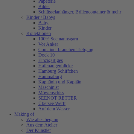
Papeterie
Bilder
Schlüsselanhänger, Brillencontainer & mehr
Kinder / Babys
Baby
Kinder
Kollektionen
100% Seemannsgarn
Vor Anker
Container brauchen Tiefgang
Dock 10
Einzigartiges
Hafenaugen­blicke
Hamburg Schiffchen
Hammaburg
Kapitänin und Kapitän
Maschinist
Möwenschiss
SEENOT RETTER
Übersee Werft
Auf dem Wasser
Making of
Wie alles begann
Aus dem Atelier
Der Künstler