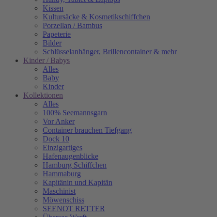
Kissen
Kultursäcke & Kosmetikschiffchen
Porzellan / Bambus
Papeterie
Bilder
Schlüsselanhänger, Brillencontainer & mehr
Kinder / Babys
Alles
Baby
Kinder
Kollektionen
Alles
100% Seemannsgarn
Vor Anker
Container brauchen Tiefgang
Dock 10
Einzigartiges
Hafenaugen­blicke
Hamburg Schiffchen
Hammaburg
Kapitänin und Kapitän
Maschinist
Möwenschiss
SEENOT RETTER