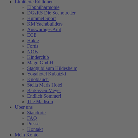
Limitierte Editionen
Elbphilharmonie
DGzRS Die Seenotretter
Hummel Sport
KM Yachtbuilders
Auswärtiges Amt
ECE
Hakle
Fortis
NOB
Kinderclub
Magu GmbH
Stadtjubiläum Hildesheim
Yogahotel Kubatzki
Knoblauch
Stella Maris Hotel
Barkassen Meyer
Endlich Sommer!
The Madison
Über uns
Standorte
FAQ
Presse
Kontakt
Mein Konto