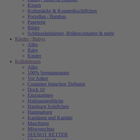
Kissen
Kultursäcke & Kosmetikschiffchen
Porzellan / Bambus
Papeterie
Bilder
Schlüsselanhänger, Brillencontainer & mehr
Kinder / Babys
Alles
Baby
Kinder
Kollektionen
Alles
100% Seemannsgarn
Vor Anker
Container brauchen Tiefgang
Dock 10
Einzigartiges
Hafenaugen­blicke
Hamburg Schiffchen
Hammaburg
Kapitänin und Kapitän
Maschinist
Möwenschiss
SEENOT RETTER