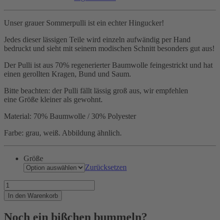
Unser grauer Sommerpulli ist ein echter Hingucker!
Jedes dieser lässigen Teile wird einzeln aufwändig per Hand
bedruckt und sieht mit seinem modischen Schnitt besonders gut aus!
Der Pulli ist aus 70% regenerierter Baumwolle feingestrickt und hat
einen gerollten Kragen, Bund und Saum.
Bitte beachten: der Pulli fällt lässig groß aus, wir empfehlen
eine Größe kleiner als gewohnt.
Material: 70% Baumwolle / 30% Polyester
Farbe: grau, weiß. Abbildung ähnlich.
Größe
Zurücksetzen
Was
heisst
In den Warenkorb
hier
farblos?
Noch ein bißchen bummeln?
Menge