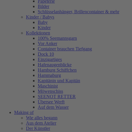
Papeterie
Bilder
Schlüsselanhänger, Brillencontainer & mehr
Kinder / Babys
Baby
Kinder
Kollektionen
100% Seemannsgarn
Vor Anker
Container brauchen Tiefgang
Dock 10
Einzigartiges
Hafenaugen­blicke
Hamburg Schiffchen
Hammaburg
Kapitänin und Kapitän
Maschinist
Möwenschiss
SEENOT RETTER
Übersee Werft
Auf dem Wasser
Making of
Wie alles begann
Aus dem Atelier
Der Künstler