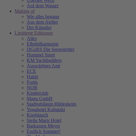
Übersee Werft
Auf dem Wasser
Making of
Wie alles begann
Aus dem Atelier
Der Künstler
Limitierte Editionen
Alles
Elbphilharmonie
DGzRS Die Seenotretter
Hummel Sport
KM Yachtbuilders
Auswärtiges Amt
ECE
Hakle
Fortis
NOB
Kinderclub
Magu GmbH
Stadtjubiläum Hildesheim
Yogahotel Kubatzki
Knoblauch
Stella Maris Hotel
Barkassen Meyer
Endlich Sommer!