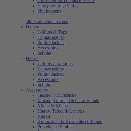
Gutschein für Unentschlossene
Eine großartige Farbe
Shit happens
alle Neuheiten ansehen
Damen
T-Shirts & Tops
Langarmshirts
Pullis / Jacken
Accessoires
Schuhe
Herren
T-Shirts / Tanktops
Langarmshirts
Pullis / Jacken
Accessoires
Schuhe
Accessoires
Taschen / Rucksäcke
Mützen, Gürtel, Tücher & Schals
Küche & Köche
Handy, Tablet & Laptops
Kissen
Kultursäcke & Kosmetikschiffchen
Porzellan / Bambus