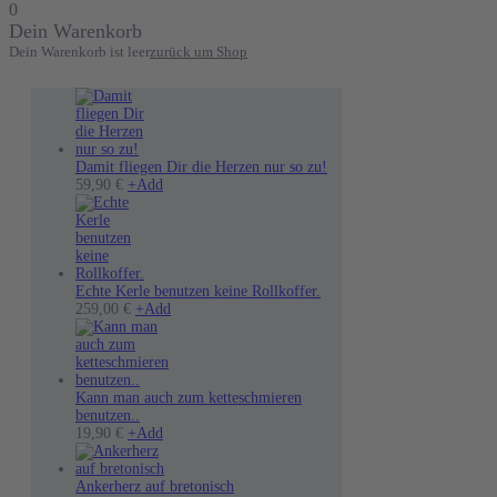
0
Dein Warenkorb
Dein Warenkorb ist leer
zurück um Shop
Damit fliegen Dir die Herzen nur so zu!
Dieses
59,90
€
+
Add
Produkt
weist
mehrere
Varianten
auf.
Die
Echte Kerle benutzen keine Rollkoffer.
Optionen
Dieses
259,00
€
+
Add
können
Produkt
auf
weist
der
mehrere
Produktseite
Varianten
gewählt
auf.
Kann man auch zum ketteschmieren
werden
Die
benutzen..
Optionen
19,90
€
+
Add
können
auf
der
Ankerherz auf bretonisch